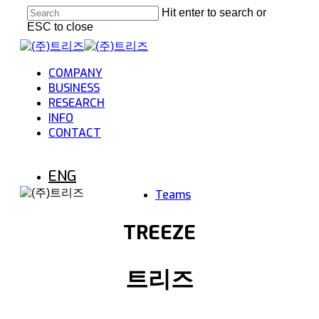
Skip
Hit enter to search or
Cl
to
ESC to close
Me
main
Close
content
Search
Menu
COMPANY
BUSINESS
RESEARCH
INFO
CONTACT
ENG
Teams
TREEZE
트리즈
Connect the World, Drive the Future.
세상을 연결하는 힘, 미래를 움직이는 기술.